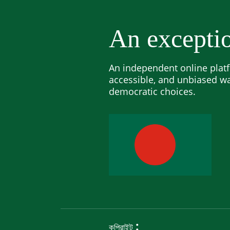
An exceptio
An independent online platf
accessible, and unbiased w
democratic choices.
:
কপিরাইট