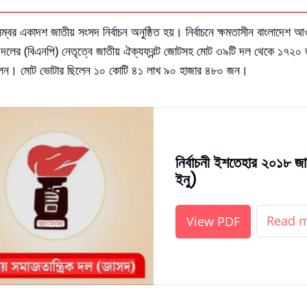
বর একাদশ জাতীয় সংসদ নির্বাচন অনুষ্ঠিত হয়। নির্বাচনে ক্ষমতাসীন বাংলাদেশ আ
ী দলের (বিএনপি) নেতৃত্বে জাতীয় ঐক্যফ্রন্ট জোটসহ মোট ৩৯টি দল থেকে ১৭২০ জন প
থী ছিলেন। মোট ভোটার ছিলেন ১০ কোটি ৪১ লাখ ৯০ হাজার ৪৮০ জন।
নির্বাচনী ইশতেহার ২০১৮ জ
ইনু)
Read 
View PDF