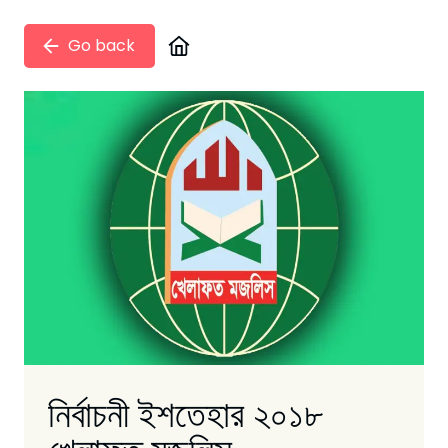
Go back
নির্বাচনী ইশতেহার ২০১৮