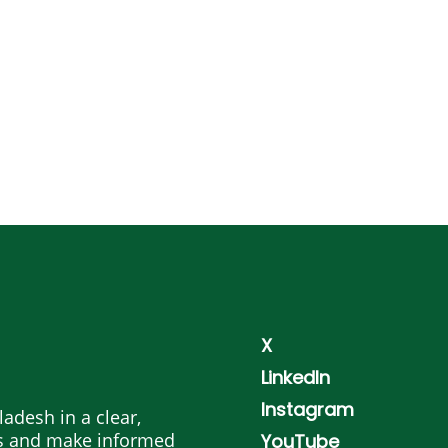
X
LinkedIn
Instagram
adesh in a clear,
es and make informed
YouTube