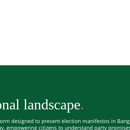
nal landscape
orm designed to present election manifestos in Bangl
ay, empowering citizens to understand party promis