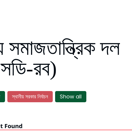
 সমাজতান্ত্রিক দল
সডি-রব)
ন
স্থানীয় সরকার নির্বাচন
Show all
t Found