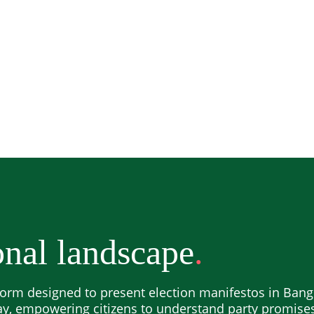
nal landscape
orm designed to present election manifestos in Bangl
ay, empowering citizens to understand party promis