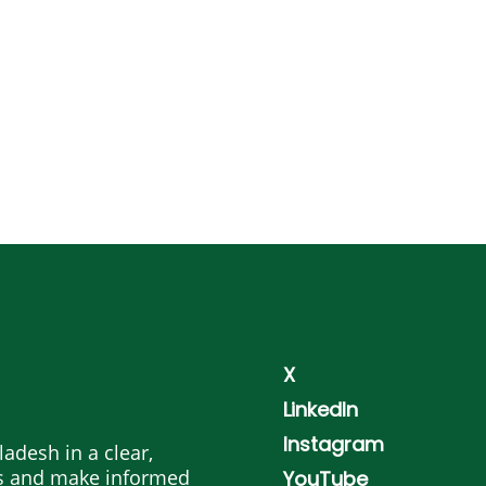
X
LinkedIn
Instagram
adesh in a clear,
es and make informed
YouTube