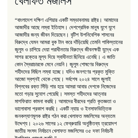
খেলাফত মজলিস
“বাংলাদেশ দক্ষিণ এশিয়ার একটি সম্ভাবনাময় রাষ্ট্র। আমাদের
আজাদীর আছে লম্বা ইতিহাস। দেশপ্রেমিক মানুষ যুগে
যুগে
আজাদীর জন্য জীবন দিয়েছেন। বৃটিশ উপনিবেশিক শাসনের
বিরুদ্ধে যেমন আমরা বুক টান করে দাঁড়িয়েছি
তেমনি পাকিস্তানের
জুলুম ও চাপিয়ে দেয়া পরাধীনতার বিরুদ্ধে জীবনক্ষয়ী যুদ্ধে এক
সাগর রক্তের মূল্য দিয়ে স্বাধীনতা
ছিনিয়ে এনেছি। এ জাতি
কোন স্বৈরাচারকে মেনে নেয়নি। জুলুম শোষণের বিরুদ্ধে
শহীদদের মিছিল লম্বা হচ্ছে। যদিও
জনগণের প্রকৃত মুক্তি
আজো স্বপ্নই থেকে গেছে। সর্বশেষ ২০২৪ সালে জুলাই
বিপ্লবের রক্ত সিঁড়ি পার হয়ে আমরা
আবার দেশকে নিজেদের
মতো গড়ার সুযোগ পেয়েছি। সমস্ত শহীদদের আত্নার
মাগফিরাত কামনা করছি। আমাদের
বীরদের প্রতি কৃতজ্ঞতা ও
ভালোবাসা প্রকাশ করছি। একটি ন্যায় ও ইনসাফভিত্তিক
জনকল্যাণমূলক রাষ্ট্র গঠন করা
খেলাফত মজলিসের অন্যতম
উদ্দেশ্য। ২০২৬ সালের ১২ ফেব্রুয়ারি অনুষ্ঠিতব্য ত্রয়োদশ
জাতীয় সংসদ নির্বাচনে
খেলাফত মজলিসের ৩৫ দফা নির্বাচনী