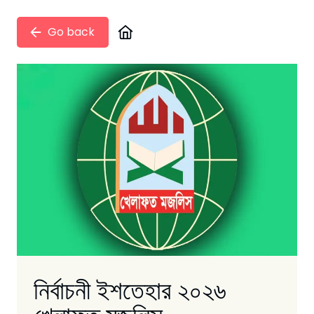
Go back
নির্বাচনী ইশতেহার ২০২৬